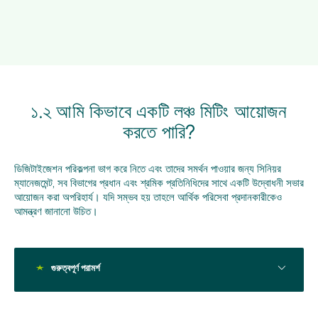
১.২ আমি কিভাবে একটি লঞ্চ মিটিং আয়োজন
করতে পারি?
ডিজিটাইজেশন পরিকল্পনা ভাগ করে নিতে এবং তাদের সমর্থন পাওয়ার জন্য সিনিয়র
ম্যানেজমেন্ট, সব বিভাগের প্রধান এবং শ্রমিক প্রতিনিধিদের সাথে একটি উদ্বোধনী সভার
আয়োজন করা অপরিহার্য। যদি সম্ভব হয় তাহলে আর্থিক পরিসেবা প্রদানকারীকেও
আমন্ত্রণ জানানো উচিত।
গুরুত্বপূর্ণ পরামর্শ
ইতিমধ্যে ডিজিটালাইজড হয়েছে এমন কোন ফ্যাক্টরির পরিচালককে